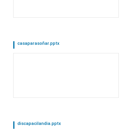
casaparasoñar.pptx
discapacilandia.pptx