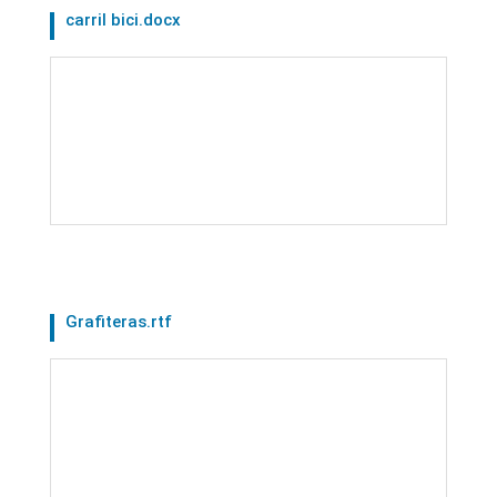
carril bici.docx
Grafiteras.rtf