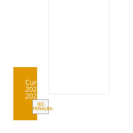
Curso
2024-
2025
IES
PEÑALBA