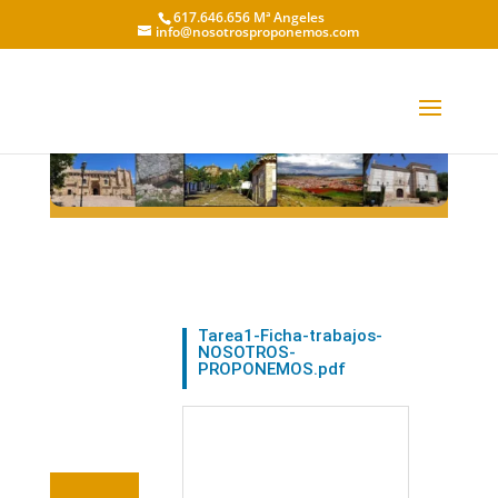
617.646.656 Mª Angeles
info@nosotrosproponemos.com
MORAL DE CALATRAVA
Tarea1-Ficha-trabajos-
NOSOTROS-
PROPONEMOS.pdf