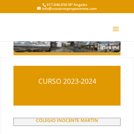
617.646.656 Mª Angeles
info@nosotrosproponemos.com
Villamayor
CURSO 2023-2024
COLEGIO INOCENTE MARTÍN