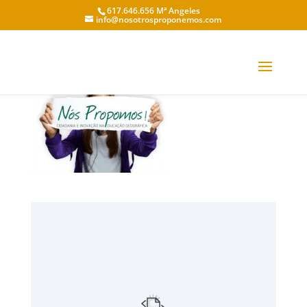
617.646.656 Mª Angeles
info@nosotrosproponemos.com