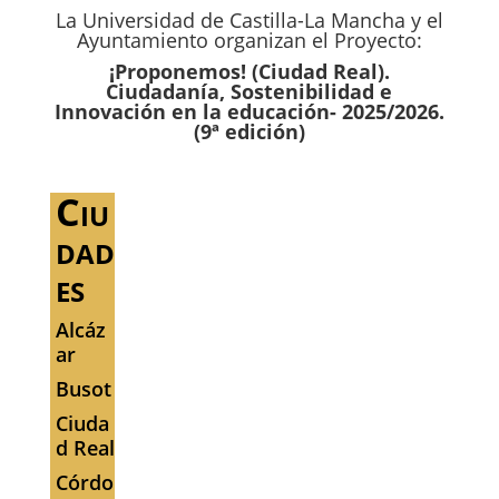
La Universidad de Castilla-La Mancha y el
Ayuntamiento organizan el Proyecto:
¡Proponemos! (Ciudad Real).
Ciudadanía, Sostenibilidad e
Innovación en la educación- 2025/2026.
(9ª edición)
Ciu
dad
es
Alcáz
ar
Busot
Ciuda
d Real
Córdo