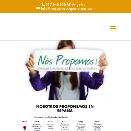
617.646.656 Mª Angeles
info@nosotrosproponemos.com