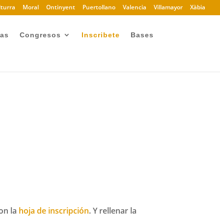
turra
Moral
Ontinyent
Puertollano
Valencia
Villamayor
Xàbia
ias
Congresos
Inscribete
Bases
on la
hoja de inscripción
. Y rellenar la