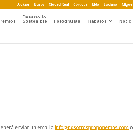
Alcázar
Busot
Ciudad Real
Córdoba
Elda
Luciana
Miguel
Desarrollo
Premios
Sostenible
Fotografias
Trabajos
Notic
deberá enviar un email a
info@nosotrosproponemos.com
c