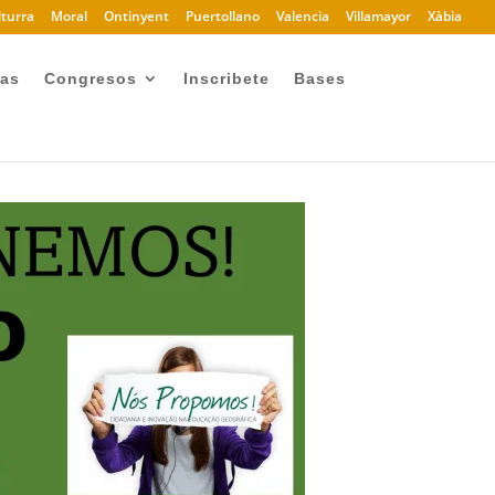
turra
Moral
Ontinyent
Puertollano
Valencia
Villamayor
Xàbia
ias
Congresos
Inscribete
Bases