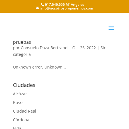
617.646.656 Mª Angeles
info@nosotrosproponemos.com
pruebas
por
Consuelo Daza Bertrand
|
Oct 26, 2022
|
Sin
categoría
Unknown error. Unknown...
Ciudades
Alcázar
Busot
Ciudad Real
Córdoba
Elda