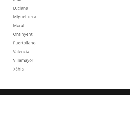
Luciana
Miguelturra
Moral
Ontinyent
Puertollano
Valencia
Villamayor
Xàbia