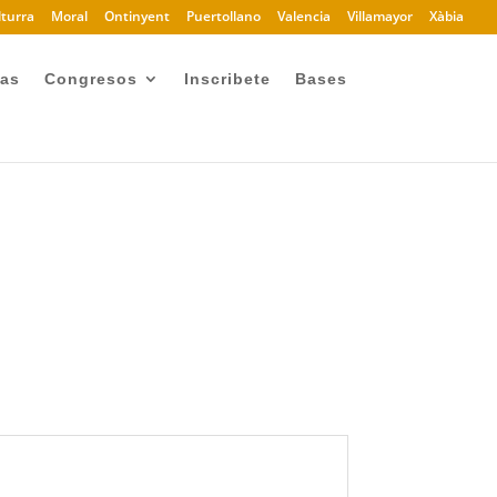
turra
Moral
Ontinyent
Puertollano
Valencia
Villamayor
Xàbia
ias
Congresos
Inscribete
Bases