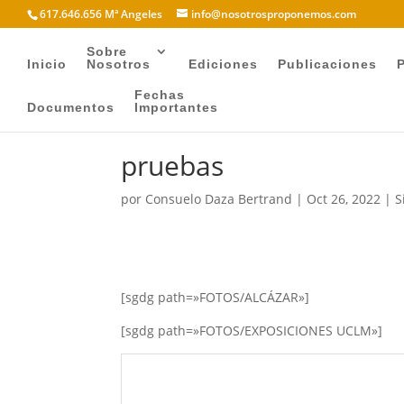
617.646.656 Mª Angeles
info@nosotrosproponemos.com
Sobre
Inicio
Nosotros
Ediciones
Publicaciones
Fechas
Documentos
Importantes
pruebas
por
Consuelo Daza Bertrand
|
Oct 26, 2022
|
S
[sgdg path=»FOTOS/ALCÁZAR»]
[sgdg path=»FOTOS/EXPOSICIONES UCLM»]