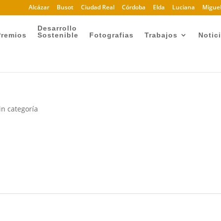
Alcázar
Busot
Ciudad Real
Córdoba
Elda
Luciana
Miguel
Desarrollo
Premios
Sostenible
Fotografias
Trabajos
Notic
in categoría